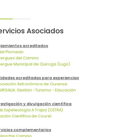
ervicios Asociados
ojamientos acreditados
tel Piornedo
bergues del Camino
bergue Municipal de Quiroga (Lugo)
tidades acreditadas para experiencias
ociación Astronómica de Ourense
URGALIA. Gestión -Turismo - Educación
vestigación y divulgación científica
ub Espeleología A Trapa (CETRA)
tación Científica de Courel
rvicios complementarios
cling the Camino