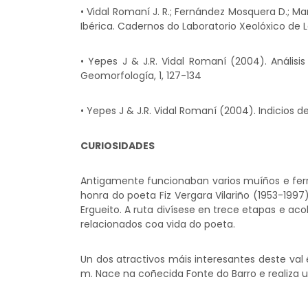
• Vidal Romaní J. R.; Fernández Mosquera D.; Ma
Ibérica. Cadernos do Laboratorio Xeolóxico de L
• Yepes J & J.R. Vidal Romaní (2004). Análisi
Geomorfología, 1, 127-134
• Yepes J & J.R. Vidal Romaní (2004). Indicios de
CURIOSIDADES
Antigamente funcionaban varios muíños e ferre
honra do poeta Fiz Vergara Vilariño (1953-1997
Ergueito. A ruta divísese en trece etapas e aco
relacionados coa vida do poeta.
Un dos atractivos máis interesantes deste val
m. Nace na coñecida Fonte do Barro e realiza 