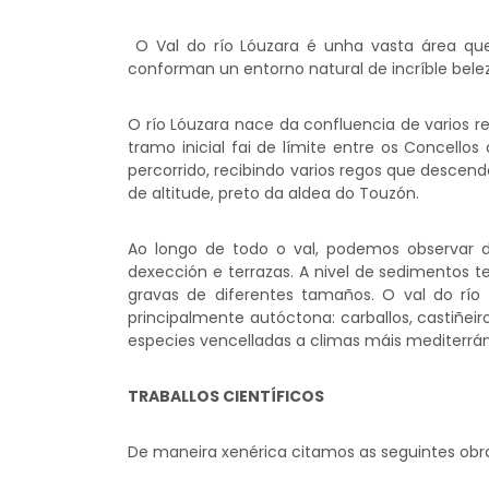
O Val do río Lóuzara é unha vasta área que 
conforman un entorno natural de incríble belez
O río Lóuzara nace da confluencia de varios re
tramo inicial fai de límite entre os Concello
percorrido, recibindo varios regos que descen
de altitude, preto da aldea do Touzón.
Ao longo de todo o val, podemos observar de
dexección e terrazas. A nivel de sedimentos 
gravas de diferentes tamaños. O val do río
principalmente autóctona: carballos, castiñeiro
especies vencelladas a climas máis mediterráne
TRABALLOS CIENTÍFICOS
De maneira xenérica citamos as seguintes obra