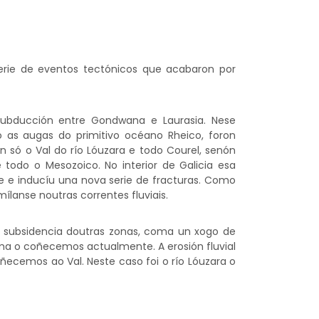
erie de eventos tectónicos que acabaron por
subducción entre Gondwana e Laurasia. Nese
xo as augas do primitivo océano Rheico, foron
só o Val do río Lóuzara e todo Courel, senón
todo o Mesozoico. No interior de Galicia esa
te e inducíu una nova serie de fracturas. Como
ílanse noutras correntes fluviais.
 subsidencia doutras zonas, coma un xogo de
oma o coñecemos actualmente. A erosión fluvial
ñecemos ao Val. Neste caso foi o río Lóuzara o