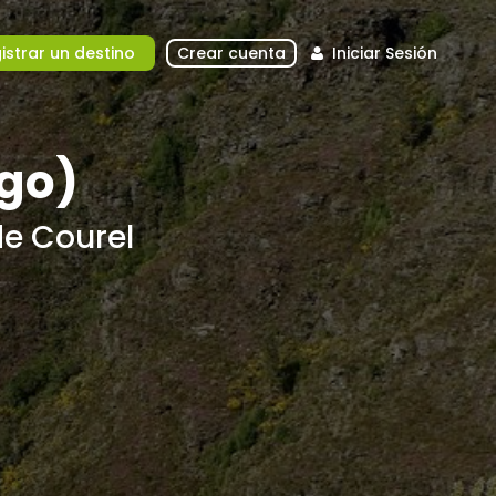
istrar un destino
Crear cuenta
Iniciar Sesión
ugo)
de Courel