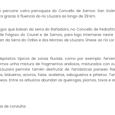
percorre catro parroquias do Concello de Samos: San Xoán, 
a grazas á fluencia do rio Lóuzara ao longo de 29 km.
gos que baixan da serra do Rañadoiro, no Concello de Pedrafita 
s de Folgoso do Courel e de Samos, para logo internarse neste 
den da Serra do Oribio e dos Montes de Lóuzara. Únese ao río Lo
pósitos típicos de zonas fluviais, como por exemplo: fervenz
temos unha mistura de fragmentos arxilosos, misturados con o
 Lóuzara permite tamén desfrutar de fantásticas paraxes f
s, bidueiros, acivros, faias, aveleiras, sabugueiros e piñeiros. 
os. Entre os arbustos abundan as queirogas, piornos, toxos e as
s de consulta: