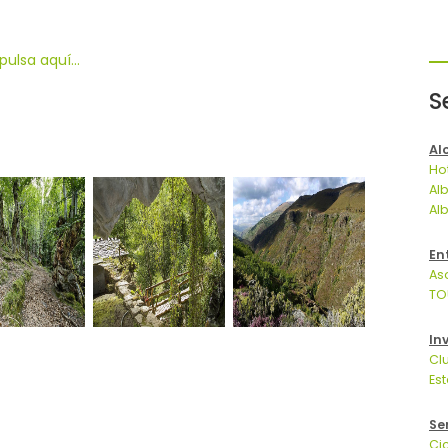
ulsa aquí...
S
Al
Ho
Al
Al
En
As
TO
In
Cl
Es
Se
Ci