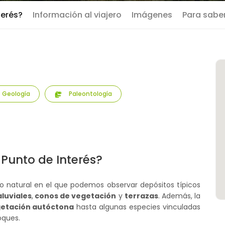
terés?
Información al viajero
Imágenes
Para sabe
Geología
Paleontología
 Punto de Interés?
 natural en el que podemos observar depósitos típicos
aluviales
,
conos de vegetación
y
terrazas
. Además, la
etación autóctona
hasta algunas especies vinculadas
oques.