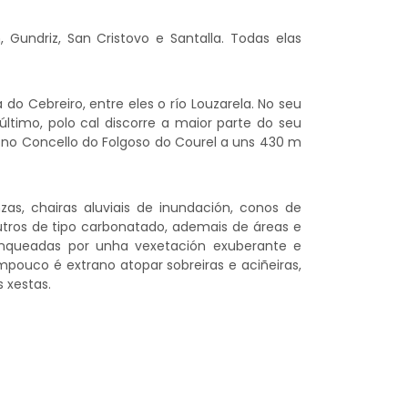
Gundriz, San Cristovo e Santalla. Todas elas
do Cebreiro, entre eles o río Louzarela. No seu
último, polo cal discorre a maior parte do seu
r no Concello do Folgoso do Courel a uns 430 m
as, chairas aluviais de inundación, conos de
utros de tipo carbonatado, ademais de áreas e
lanqueadas por unha vexetación exuberante e
Tampouco é extrano atopar sobreiras e aciñeiras,
 xestas.