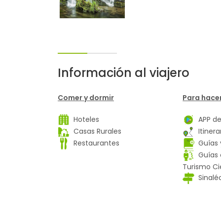
Información al viajero
Comer y dormir
Para hacer
Hoteles
APP de
Casas Rurales
Itinerar
Restaurantes
Guías 
Guías e
Turismo Ci
Sinalé