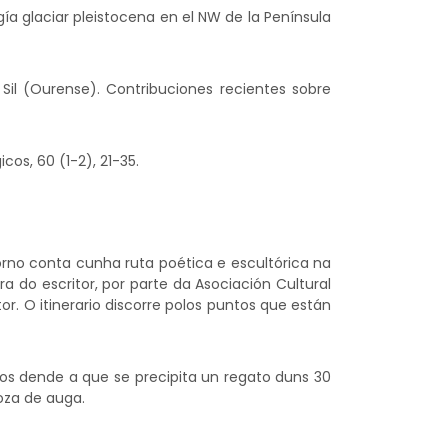
gía glaciar pleistocena en el NW de la Península
 Sil (Ourense). Contribuciones recientes sobre
cos, 60 (1-2), 21-35.
orno conta cunha ruta poética e escultórica na
a do escritor, por parte da Asociación Cultural
or. O itinerario discorre polos puntos que están
ros dende a que se precipita un regato duns 30
oza de auga.