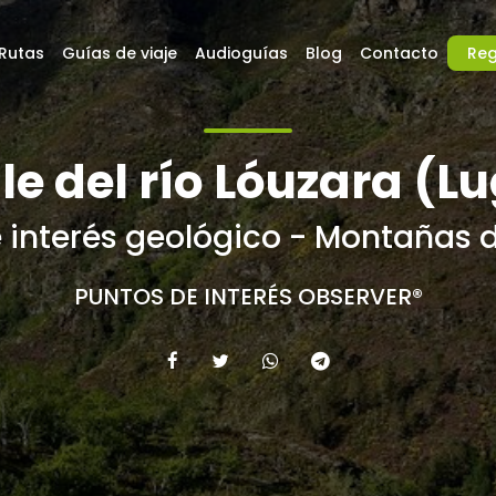
Rutas
Guías de viaje
Audioguías
Blog
Contacto
Reg
le del río Lóuzara (L
 interés geológico - Montañas 
PUNTOS DE INTERÉS OBSERVER®