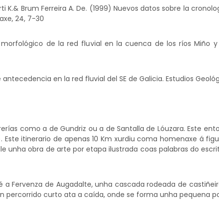
rti K.& Brum Ferreira A. De. (1999) Nuevos datos sobre la cronolo
axe, 24, 7-30
s morfológico de la red fluvial en la cuenca de los ríos Miño y
 antecedencia en la red fluvial del SE de Galicia. Estudios Geológi
rías como a de Gundriz ou a de Santalla de Lóuzara. Este ent
). Este itinerario de apenas 10 Km xurdiu coma homenaxe á figur
lle unha obra de arte por etapa ilustrada coas palabras do escrit
 é a Fervenza de Augadalte, unha cascada rodeada de castiñei
un percorrido curto ata a caída, onde se forma unha pequena p