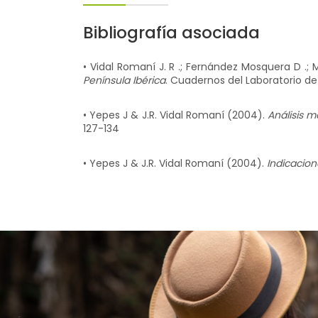
Bibliografía asociada
• Vidal Romaní J. R .; Fernández Mosquera D .; M
Península Ibérica
. Cuadernos del Laboratorio de
• Yepes J & J.R. Vidal Romaní (2004).
Análisis mo
127-134
• Yepes J & J.R. Vidal Romaní (2004).
Indicacione