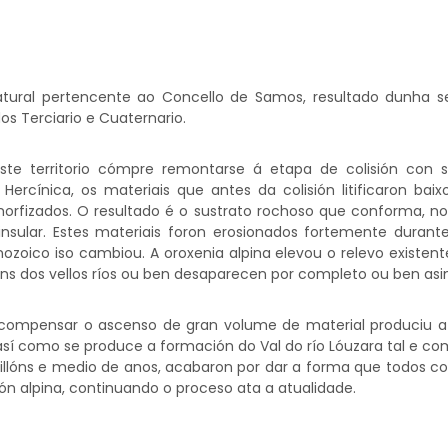
atural pertencente ao Concello de Samos, resultado dunha s
os Terciario e Cuaternario.
ste territorio cómpre remontarse á etapa de colisión con 
ercínica, os materiais que antes da colisión litificaron bai
fizados. O resultado é o sustrato rochoso que conforma, non 
sular. Estes materiais foron erosionados fortemente durante 
enozoico iso cambiou. A oroxenia alpina elevou o relevo existen
ns dos vellos ríos ou ben desaparecen por completo ou ben asim
compensar o ascenso de gran volume de material produciu a
 así como se produce a formación do Val do río Lóuzara tal e c
millóns e medio de anos, acabaron por dar a forma que todos co
n alpina, continuando o proceso ata a atualidade.