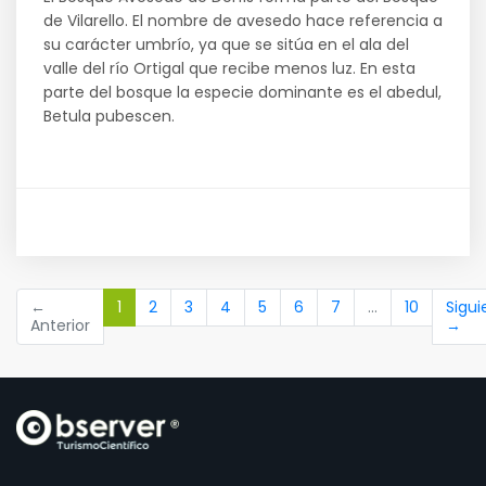
de Vilarello. El nombre de avesedo hace referencia a
su carácter umbrío, ya que se sitúa en el ala del
valle del río Ortigal que recibe menos luz. En esta
parte del bosque la especie dominante es el abedul,
Betula pubescen.
(current)
←
1
2
3
4
5
6
7
…
10
Sigui
Anterior
→