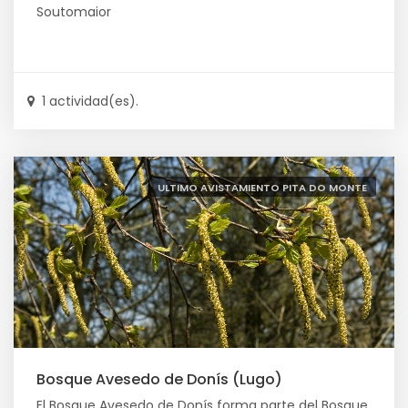
Soutomaior
1 actividad(es).
ULTIMO AVISTAMIENTO PITA DO MONTE
Bosque Avesedo de Donís (Lugo)
El Bosque Avesedo de Donís forma parte del Bosque