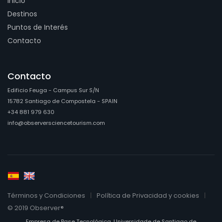
Inicio
Destinos
Puntos de Interés
Contacto
Contacto
Edificio Feuga - Campus Sur S/N
15782 Santiago de Compostela - SPAIN
+34 881 979 630
info@observersciencetourism.com
Términos y Condiciones
Política de Privacidad y cookies
© 2019 Observer®
Empresa de Base Tecnológica. Universidade de Santiago de