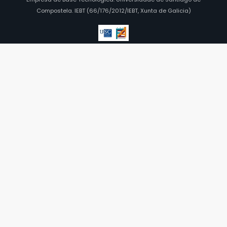
Compostela. IEBT (66/176/2012/IEBT, Xunta de Galicia)