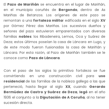
El
Pazo de Mariñán
se encuentra en el lugar de Mariñán,
en el municipio coruñés de
Bergondo
, dentro de As
Mariñas de Betanzos. Los orígenes de este pazo se
remontan a una
fortaleza milita
r edificada en el siglo
XV
por Gómez Pérez das Mariñas. Los sucesivos dueños y
señores del pazo estuvieron emparentados con diversas
familias
nobles
: los Ribadeneira, Lemos, Oca y Suárez de
Deza; estos últimos poseían la casa de Láncara en Lugo, y
de este modo fueron fusionadas la casa de Mariñán y
Láncara. Por esta razón, al Pazo de Mariñán también se le
conoce como
Pazo de Láncara
.
Con el paso de los siglos la primitiva fortaleza se fue
convirtiendo en una construcción civil para
uso
residencial
de las familias de la nobleza gallega a las que
perteneció, hasta llegar al siglo
XX
, cuando
Gerardo
Bermúdez de Castro y Suárez de Deza
,
legó
en el año
1936 el conjunto a la
Diputación de A Coruña
, al no tener
sucesión directa.