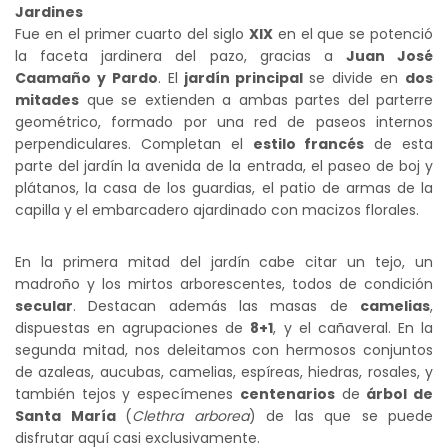
Jardines
Fue en el primer cuarto del siglo
XIX
en el que se potenció
la faceta jardinera del pazo, gracias a
Juan José
Caamaño y Pardo
. El
jardín principal
se divide en
dos
mitades
que se extienden a ambas partes del parterre
geométrico, formado por una red de paseos internos
perpendiculares. Completan el
estilo francés
de esta
parte del jardín la avenida de la entrada, el paseo de boj y
plátanos, la casa de los guardias, el patio de armas de la
capilla y el embarcadero ajardinado con macizos florales.
En la primera mitad del jardín cabe citar un tejo, un
madroño y los mirtos arborescentes, todos de condición
secular
. Destacan además las masas de
camelias
,
dispuestas en agrupaciones de
8+1
, y el cañaveral. En la
segunda mitad, nos deleitamos con hermosos conjuntos
de azaleas, aucubas, camelias, espíreas, hiedras, rosales, y
también tejos y especímenes
centenarios
de
árbol de
Santa María
(
Clethra arborea
) de las que se puede
disfrutar aquí casi exclusivamente.