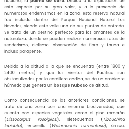
nacional, la
palma de cera
. Debido a la explotación de
esta especie por su gran valor, y a la presencia de
numerosos endemismos en la zona, esta reserva natural
fue incluida dentro del Parque Nacional Natural Los
Nevados, siendo este valle uno de sus puntos de entrada.
Se trata de un destino perfecto para los amantes de la
naturaleza, donde se pueden realizar numerosas rutas de
senderismo, ciclismo, observación de flora y fauna e
incluso parapente.
Debido a la altitud a la que se encuentra (entre 1800 y
2400 metros) y que los vientos del Pacífico son
obstaculizados por la cordillera andina, se da un ambiente
húmedo que genera un
bosque nuboso
de altitud.
Como consecuencia de las anteriores condiciones, se
trata de una zona con una enorme biodiversidad, que
cuenta con especies vegetales como el pino romerón
(
Dissocarpus rospigliosi
), sietecuernos (
Tibouchina
lepidota
), encenillo (
Weinmannia tormentosa
), árnica,