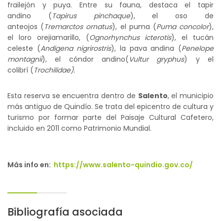
frailejón y puya. Entre su fauna, destaca el tapir
andino (
Tapirus pinchaque
), el oso de
anteojos (
Tremarctos ornatus
), el puma (
Puma concolor
),
el loro orejiamarillo, (
Ognorhynchus icterotis
), el tucán
celeste (
Andigena nigrirostris
), la pava andina (
Penelope
montagnii
), el cóndor andino(
Vultur gryphus
) y el
colibrí (
Trochilidae).
Esta reserva se encuentra dentro de
Salento
, el municipio
más antiguo de Quindío. Se trata del epicentro de cultura y
turismo por formar parte del Paisaje Cultural Cafetero,
incluido en 2011 como Patrimonio Mundial.
Más info en:
https://www.salento-quindio.gov.co/
Bibliografía asociada