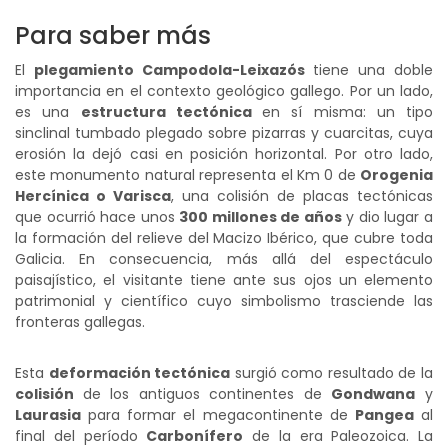
Para saber más
El
plegamiento Campodola-Leixazós
tiene una doble
importancia en el contexto geológico gallego. Por un lado,
es una
estructura tectónica
en sí misma: un tipo
sinclinal tumbado plegado sobre pizarras y cuarcitas, cuya
erosión la dejó casi en posición horizontal. Por otro lado,
este monumento natural representa el Km 0 de
Orogenia
Hercínica o Varisca
, una colisión de placas tectónicas
que ocurrió hace unos
300 millones de años
y dio lugar a
la formación del relieve del Macizo Ibérico, que cubre toda
Galicia. En consecuencia, más allá del espectáculo
paisajístico, el visitante tiene ante sus ojos un elemento
patrimonial y científico cuyo simbolismo trasciende las
fronteras gallegas.
Esta
deformación tectónica
surgió como resultado de la
colisión
de los antiguos continentes de
Gondwana
y
Laurasia
para formar el megacontinente de
Pangea
al
final del período
Carbonífero
de la era Paleozoica. La