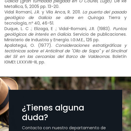
Galicia (gran tumbada plegada en O Courel, Lugo)
. De Re
Metallica, 5, 2005 pp. 13-20.
Vidal Romaní, J.R. y Vila Anca, R. 2011.
La puerta del pasado
geológico de Galicia se abre en Quiroga
. Tierra y
tecnología, nº 40, 46-51.
Duque, L. C .; Elizaga, E .; Vidal-Romani, J.R. (1983).
Puntos
geológicos de interés en Galicia.
Servicio de publicaciones.
Ministerio de Industria y Energía. I.G.M.E., 126 pp.
Apalategui, O. (1977).
Consideraciones estratigráficas y
tectónicas sobre el Anticlinal de "Ollo de Sapo" y el Sinclinal
del Sil en las cercanías del Barco de Valdeorras.
Boletín
IGMEt LXXXVIII-III, pp.
¿Tienes alguna
duda?
Contacta con nuestro departamento de