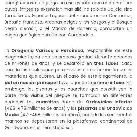
energía puesta en juego en ese evento creó una cordillera
cuyos límites se extendían más allá, no solo de Galicia, sino
también de España. Lugares del mundo como Cornualles,
Bretaña francesa, Ardenas belgas y los Vosgos y el Bosque
Negro alemán, o el Macizo de Bohemia, comparten un
origen geológico común con Campodola.
La
Orogenia Varisca o Hercínica
, responsable de este
plegamiento, ha sido un proceso gradual durante decenas
de millones de años, y se desarrolló en
tres fases
, cada
una de las cuales incorpora niveles de deformación en los
materiales que cubren. En el caso de este plegamiento, la
deformación principal
tuvo lugar en la
primera fase
. Sin
embargo, las pizarras y las cuarcitas que constituyen la
parte más visible del pliegue se formaron en diferentes
períodos. Las
cuarcitas
datan del
Ordovícico Inferior
(488-478 millones de años) y las
pizarras
del
Ordovícico
Medio
(471-468 millones de años), cuando los sedimentos
marinos se depositaron en la plataforma continental de
Gondwana, en el hemisferio sur.